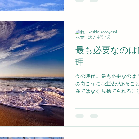
ません。霊性は書物からは
ものでもありません。自分
為によって体得しなければ
部における神性の発芽現象
Yoshio Kobayashi
無限の愛の抱擁カによって
読了時間: 1分
り、その尊い遺産を発揮し
最も必要なのは
れる力です。宇宙における
別なく全ての現象を根本に
理
それぞれの必要性を察知し
るかを知らしめんと取り計
今の時代に 最も必要なのは
ったい何なのか、いかなる
の向こうにも生活があること
をもつかを徐々に悟らせる
在ではなく 見捨てられるこ
すから、私たちは愛をもっ
みまで 大霊の愛の温もりを
して身を任せよ
ていて 一人ひとりに導きを
す。 シルバーバーチの言葉