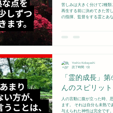
苦しみは大きく分けて2種類
再生する前に決めてきた苦し
の指揮、監督をする霊とあ
れる程度の苦しみを体験する
上界に生まれてきたのです。
ですが、あなたの魂は常に
ています。 顕在意識では自
苦しみを体験するべき時期が
の魂とあなたを導く守護霊
べき段階に来たと判断した
Yoshio Kobayashi
ています。 どういう時期に
読了時間: 1分
結果としてどの様な心を身
「霊的成長」第
内容を大まかに決めているの
んのスピリット
人の言動に腹が立った時、
ます。 それは自分も未熟で
与えられた神性は完全です。