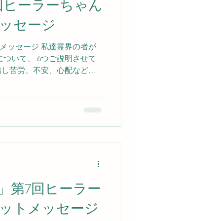
回ヒーラーちゃん
ッセージ
トメッセージ 私達霊界の者が
について、 6つご説明させて
取越し苦労、不安、心配などの
を 責める感情などが無い時
い心を 保ってくださっている
ける ことができます。 つづく
」第7回ヒーラー
ットメッセージ