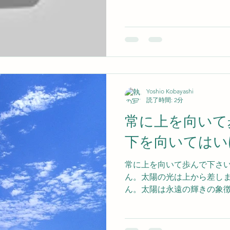
とです。 そこに漂う静寂と
をお見通しです。 そうと知
とって必要なものを見出さ
を見あげるのです。 うつ向
る必要はどこにもありません
ことの一つ一つがあなたと
糸でありヨコ糸なのです。 
に織り込まれたものはすべ
がって綴られていること
Yoshio Kobayashi
『シルバー・バーチの霊訓（
読了時間: 2分
常に上を向いて
下を向いてはい
常に上を向いて歩んで下さ
ん。太陽の光は上から差し
ん。太陽は永遠の輝きの象
力の源泉です。内在する霊
質において永遠なる存在で
忘れぬかぎり、何が起きよ