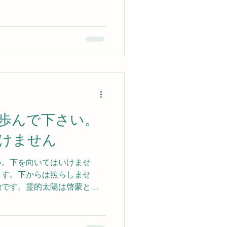
沈黙の中にその時のあなたに
れば、真面目に正直
れることでしょう。 常に上
いてはなりません。 うなだれ
。 あなたの歩む道に生じる
いう存在を構成していくタテ
これまでにあなたの本性の中
て神の用意された図案にした
を確信なさることです。
6）』（近藤千雄訳）
歩んで下さい。
けません
い。下を向いてはいけませ
ます。下からは照らしませ
徴です。霊的太陽は啓蒙と活
に刺激を与えます。自分が本
あり何事も修行であることを
うと意気消沈することはあり