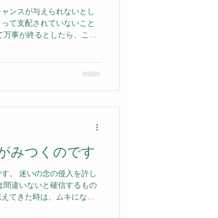
チャンスが与えられないとし
よって支配されていないこと
て万事が終るとしたら、この
生きてきた不満の多い人生の
ないことになります。 私ど
ことの出来る最高の霊的知識
するのではないということ、
人も、失敗の人生を送った人
も、皆もう一度やり直すこと
かえれば悔し涙を拭うチャン
とです。 人生は死後もなお
です。 その永遠の旅路の中で
がみつくのです
上で発揮し得なかった才能を
れ、同時に又、愚かにも神の
す。 迷いの念の侵入を許し
考えずに横柄に生きた人間
は間違いないと確信するもの
ためのチャンスが与えられま
思えてきた時は、ムキになら
 騙すことも、ごまかすことも
る魂の奥の間に引き込もるこ
眼下にあるのです。 神は全て