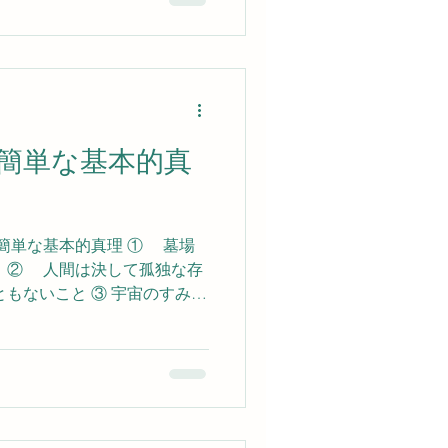
得られません。先生が授ける
自身の生活の中で、実際の行
なりません。それは個性の内
なのです。 神性こそ、その
私たちを支えている力であ
宿命を成就するよう導いてく
簡単な基本的真
最大の力であり、極大極小の
おいて操っております。魂の
、いかにしてそれを身につけ
らってくれます。自分とはい
 簡単な基本的真理 ① 墓場
存在なのか、いかなる可能性
 ② 人間は決して孤独な存
方向へと導いてくれます。で
ともないこと ③ 宇宙のすみず
て導いてくれるこの力に安心
持つ 慈悲深い力が行きわたっ
 与えていること それだけで
より