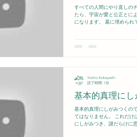
すべての人間にやり直しの
す
10分間遠隔スピリットヒーリング
妻の他界
たら、宇宙が愛と公正とに
になります。 墓に埋められ
世は正に不公平だらけで、
埋め合わせもやり直しも出来
もが地上の人々にもたらす
は、人生は死でもって終了
従って苦しい人生を送った
も、屈辱の人生を送った人
が出来るということ、言い
Yoshio Kobayashi
スが必ず与えられるというこ
読了時間: 1分
続くのです。 永遠に続くの
基本的真理にし
人は内蔵している能力、地
発揮するチャンスを与えら
基本的真理にしがみつくので
法則を無視し、人の迷惑も
てはなりません。 これだけ
は、その悪業の償いをする
にしがみつき、謎だらけに
す。 神の公正は完全です。
ずに神の安らぎと力とが宿
出来ません。 すべては神の