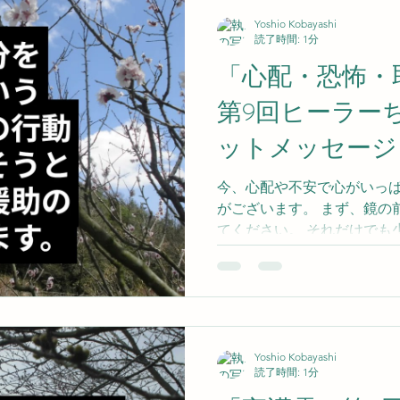
Yoshio Kobayashi
読了時間: 1分
「心配・恐怖・
第9回ヒーラー
ットメッセージ
今、心配や不安で心がいっ
がございます。 まず、鏡の
てください。 それだけでも
でしょう。 すぐに明るい気
ス感情は手放してください。
いって、ずっと落ち込んで
るばかりです。 つづく
Yoshio Kobayashi
読了時間: 1分