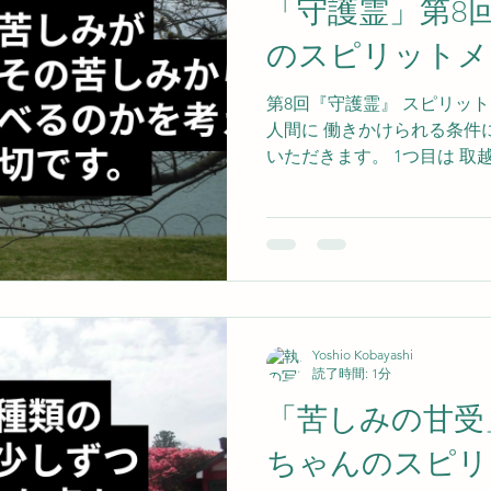
「守護霊」第8
のスピリットメ
第8回『守護霊』 スピリッ
人間に 働きかけられる条件
いただきます。 1つ目は 
気分の落ち込み、他者や自分
です。 人間が穏やかで明る
時に 私達霊界の者は働きか
Yoshio Kobayashi
読了時間: 1分
「苦しみの甘受
ちゃんのスピリ