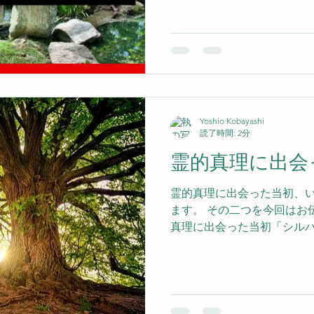
く
Yoshio Kobayashi
読了時間: 2分
霊的真理に出会
霊的真理に出会った当初、
ます。 その二つを今回はお
真理に出会った当初「シル
読み耽ます。 その時、思い
理なんだろう。 この真理の
い。 この真理を多くの方に
間違っていません。 しかし
その思いが強すぎて、行動