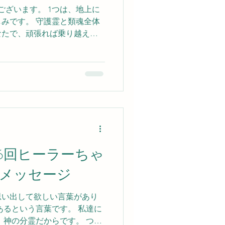
ございます。 1つは、地上に
みです。 守護霊と類魂全体
なたで、頑張れば乗り越えら
ことを決めて、 あなたは地
 なかなか自覚しにくいこと
自分を成長させる体験を求め
覚できませんが、魂次元では
わかっております。 あなた
、背後霊が苦しみを体験する
時に苦しみが生じる様になっ
、どの様な苦しみを体験し、
につけたいか考えて苦しみの
6回ヒーラーちゃ
です。 つづく
メッセージ
思い出して欲しい言葉があり
あるという言葉です。 私達に
 神の分霊だからです。 つづ