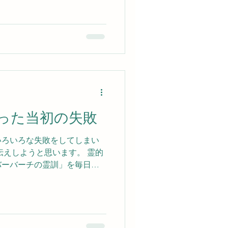
った当初の失敗
いろいろな失敗をしてしまい
伝えしようと思います。 霊的
バーバーチの霊訓」を毎日
ます。 「なんてすばらしい真
言う通り、人の役にたちた
広めたい。」 この思い自体は
、霊的真理に出会った当初は
が焦りすぎで石ころに躓いて