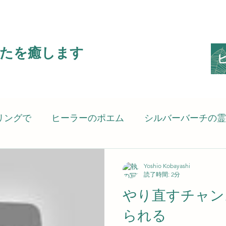
たを癒します
リングで
ヒーラーのポエム
シルバーバーチの霊
ピリットヒーリング）
癒される言葉
考えさせ
Yoshio Kobayashi
読了時間: 2分
やり直すチャン
の思い
スピリットヒーラーのSG8（Spiritgift8）です
られる