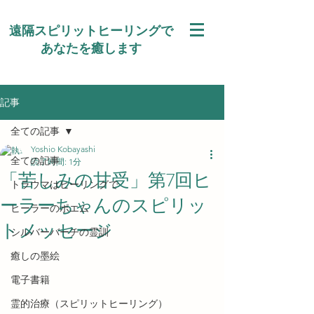
遠隔スピリットヒーリングで
あなたを癒します
記事
全ての記事
Yoshio Kobayashi
全ての記事
読了時間: 1分
「苦しみの甘受」第7回ヒ
トラウマはヒーリングで
ーラーちゃんのスピリッ
ヒーラーのポエム
トメッセージ
シルバーバーチの霊訓
癒しの墨絵
電子書籍
霊的治療（スピリットヒーリング）