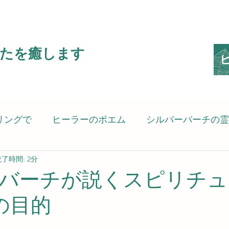
たを癒します
リングで
ヒーラーのポエム
シルバーバーチの霊
了時間: 2分
ピリットヒーリング）
癒される言葉
考えさせ
バーチが説くスピリチュ
の目的
の思い
スピリットヒーラーのSG8（Spiritgift8）です