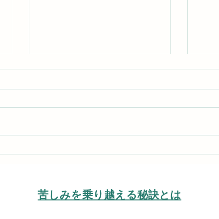
基本的真理にしがみつくので
常に
す
い。
​苦しみを乗り越える秘訣とは