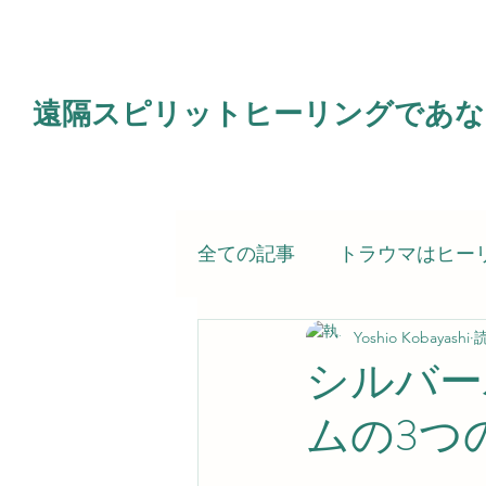
遠隔スピリットヒーリングであな
全ての記事
トラウマはヒー
Yoshio Kobayashi
読
電子書籍
霊的治療（ス
シルバー
ムの3つ
スピリットヒーラー（私）