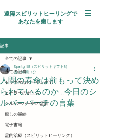
遠隔スピリットヒーリングで
あなたを癒します
記事
全ての記事
Spiritgift8（スピリットギフト8）
全ての記事
読了時間: 1分
人間の寿命は前もって決め
トラウマはヒーリングで
られているのか…今日のシ
ヒーラーのポエム
ルバーバーチの言葉
シルバーバーチの霊訓
癒しの墨絵
電子書籍
霊的治療（スピリットヒーリング）