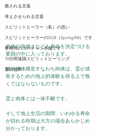
癒される言葉
考えさせられる言葉
スピリットヒーラー（私）の思い
スピリットヒーラーのSG8（Spiritgift8）です
肉体の強健さなども寿命を決定づける
事務局のコバチャン本舗です
要因の中に入っております。
10分間遠隔スピリットヒーリング
物的身体構造すなわち肉体は、霊が成
妻の他界
長するための地上的体験を得る上で無
くてはならないものです。
霊と肉体とは一体不離です。
そして地上生活の期間、いわゆる寿命
が切れる時期は大方の場合あらかじめ
分かっております。