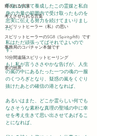
癒される言葉
手塩にかけて養成したこの霊媒と私自
身の力量の範囲内で受け取ったものを
考えさせられる言葉
忠実に伝える努力を続けてまいりまし
スピリットヒーラー（私）の思い
た。
スピリットヒーラーのSG8（Spiritgift8）です
私はただ頑張ってばそれでよいので
事務局のコバチャン本舗です
す。
10分間遠隔スピリットヒーリング
もし私が言うささやかな告げが、人生
妻の他界
の嵐の中にあるたった一つの魂の一服
のくつろぎとなり、疑惑の嵐をくぐり
抜けたあとの確信の港となれば、
あるいはまた、どこか霊らしい何でも
なさそうな素朴な真理の聖域の中に幸
せを考え生きて思い出させてあげるこ
とになれば、