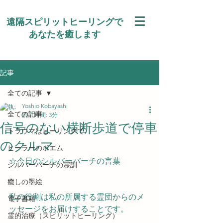
遠隔スピリットヒーリングで
あなたを癒します
記事
全ての記事
Yoshio Kobayashi
全ての記事
読了時間: 3分
信号のない横断歩道で停車
トラウマはヒーリングで
のクルマ
ヒーラーのポエム
☆今日のシルバーバーチの言葉
シルバーバーチの霊訓
癒しの墨絵
私の役割は私の所属する霊団からのメ
電子書籍
ッセージをお届けすることです。
霊的治療（スピリットヒーリング）