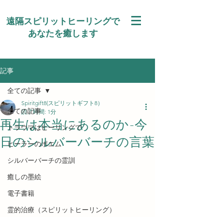
遠隔スピリットヒーリングで
あなたを癒します
記事
全ての記事
Spiritgift8(スピリットギフト8）
全ての記事
読了時間: 1分
再生は本当にあるのか-今
トラウマはヒーリングで
日のシルバーバーチの言葉
ヒーラーのポエム
シルバーバーチの霊訓
癒しの墨絵
電子書籍
霊的治療（スピリットヒーリング）