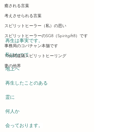
癒される言葉
考えさせられる言葉
スピリットヒーラー（私）の思い
スピリットヒーラーのSG8（Spiritgift8）です
再生は事実です。
事務局のコバチャン本舗です
私はかつて
10分間遠隔スピリットヒーリング
妻の他界
地上へ
再生したことのある
霊に
何人か
会っております。