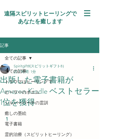
遠隔スピリットヒーリングで
あなたを癒します
記事
全ての記事
Spiritgift8(スピリットギフト8）
全ての記事
読了時間: 1分
出版した電子書籍が
トラウマはヒーリングで
Amazon Kindle ベストセラー
ヒーラーのポエム
1位を獲得
シルバーバーチの霊訓
癒しの墨絵
1
電子書籍
霊的治療（スピリットヒーリング）