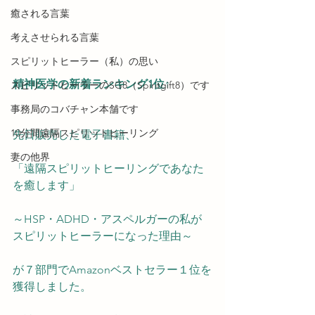
癒される言葉
考えさせられる言葉
スピリットヒーラー（私）の思い
精神医学の新着ランキング1位↑
スピリットヒーラーのSG8（Spiritgift8）です
事務局のコバチャン本舗です
10分間遠隔スピリットヒーリング
先日販売した電子書籍、
妻の他界
「遠隔スピリットヒーリングであなた
を癒します」
～HSP・ADHD・アスペルガーの私が
スピリットヒーラーになった理由～
が７部門でAmazonベストセラー１位を
獲得しました。