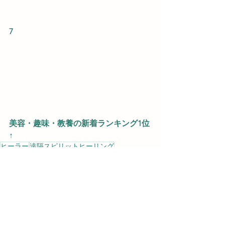
7
美容・趣味・教養の新着ランキング1位
↑
ヒーラー
遠隔スピリットヒーリング
ヒーラーの思い
癒し
プロフィール
電子書籍