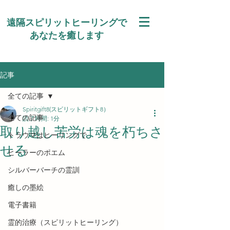
遠隔スピリットヒーリングで
あなたを癒します
記事
全ての記事
Spiritgift8(スピリットギフト8）
全ての記事
読了時間: 1分
取り越し苦労は魂を朽ちさ
トラウマはヒーリングで
せる
ヒーラーのポエム
シルバーバーチの霊訓
癒しの墨絵
電子書籍
霊的治療（スピリットヒーリング）