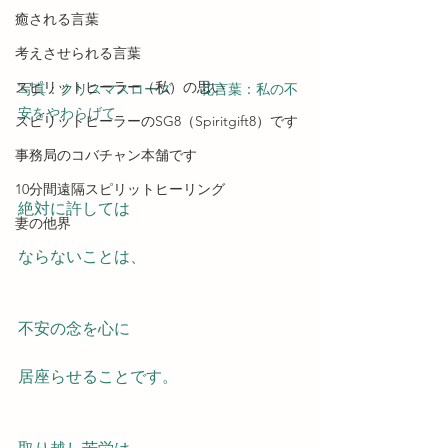
癒される言葉
考えさせられる言葉
スピリットヒーラー（私）の思い
写真：クリスマスローズ　　花言葉：私の不
安をやわらげて
スピリットヒーラーのSG8（Spiritgift8）です
事務局のコバチャン本舗です
10分間遠隔スピリットヒーリング
絶対に許しては
妻の他界
ならないことは、
不安の念を心に
居座らせることです。