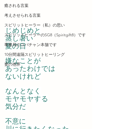
癒される言葉
考えさせられる言葉
スピリットヒーラー（私）の思い
じめじめと
スピリットヒーラーのSG8（Spiritgift8）です
蒸し暑い
夏の日
事務局のコバチャン本舗です
10分間遠隔スピリットヒーリング
嫌なことが
妻の他界
あったわけでは
ないけれど
なんとなく
モヤモヤする
気分だ
不意に
川に行きたくなった