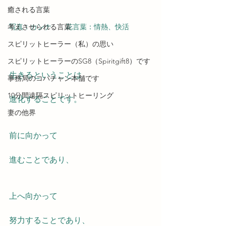
癒される言葉
考えさせられる言葉
写真：カンナ　　花言葉：情熱、快活
スピリットヒーラー（私）の思い
スピリットヒーラーのSG8（Spiritgift8）です
生きるということは
事務局のコバチャン本舗です
10分間遠隔スピリットヒーリング
進化することです。
妻の他界
前に向かって
進むことであり、
上へ向かって
努力することであり、