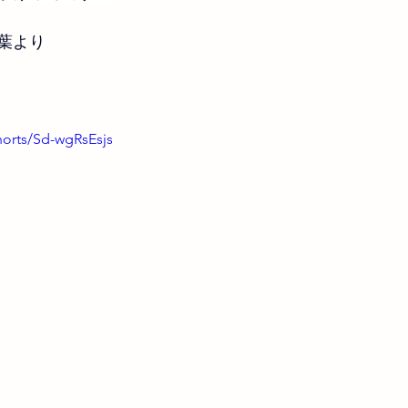
葉より
horts/Sd-wgRsEsjs