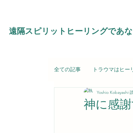
遠隔スピリットヒーリングであな
全ての記事
トラウマはヒー
Yoshio Kobayashi
読
電子書籍
霊的治療（ス
神に感謝
スピリットヒーラー（私）