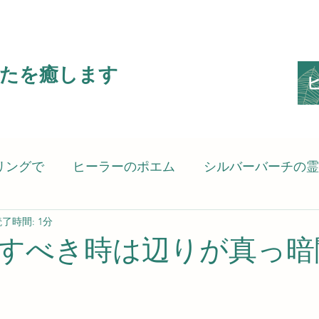
たを癒します
リングで
ヒーラーのポエム
シルバーバーチの霊
了時間: 1分
ピリットヒーリング）
癒される言葉
考えさせ
すべき時は辺りが真っ暗
の思い
スピリットヒーラーのSG8（Spiritgift8）です