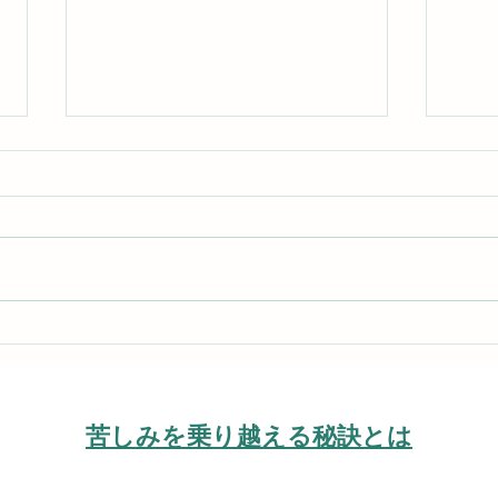
常に上を向いて歩んで下さ
最も
い。下を向いてはいけません
真理
​苦しみを乗り越える秘訣とは