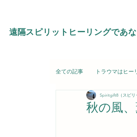
遠隔スピリットヒーリングであな
全ての記事
トラウマはヒー
Spiritgift8（
電子書籍
霊的治療（ス
秋の風、
スピリットヒーラー（私）