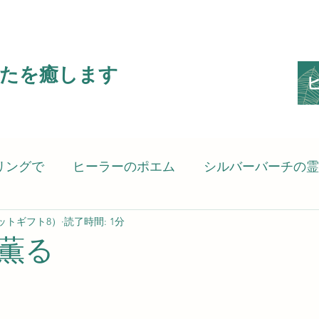
たを癒します
リングで
ヒーラーのポエム
シルバーバーチの霊
スピリットギフト8）
読了時間: 1分
ピリットヒーリング）
癒される言葉
考えさせ
薫る
の思い
スピリットヒーラーのSG8（Spiritgift8）です