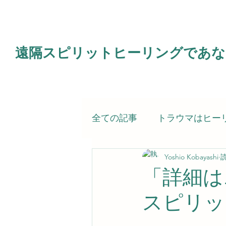
遠隔スピリットヒーリングであな
全ての記事
トラウマはヒー
Yoshio Kobayashi
読
電子書籍
霊的治療（ス
「詳細は
スピリッ
スピリットヒーラー（私）