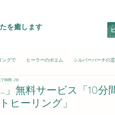
たを癒します
リングで
ヒーラーのポエム
シルバーバーチの霊
了時間: 2分
ピリットヒーリング）
癒される言葉
考えさせ
…」無料サービス「10分
トヒーリング」
の思い
スピリットヒーラーのSG8（Spiritgift8）です