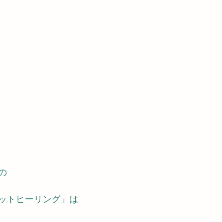
す
10分間遠隔スピリットヒーリング
妻の他界
の
リットヒーリング」は