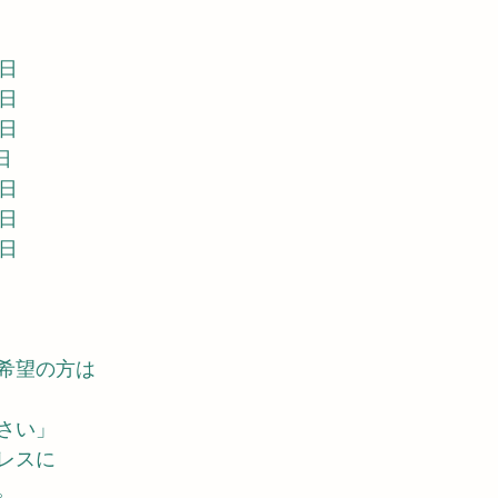
曜日
曜日
曜日
日
曜日
曜日
曜日
希望の方は
さい」
レスに
。