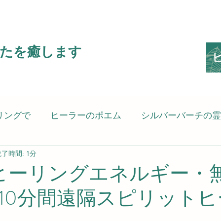
たを癒します
リングで
ヒーラーのポエム
シルバーバーチの霊
了時間: 1分
ピリットヒーリング）
癒される言葉
考えさせ
ヒーリングエネルギー・
10分間遠隔スピリットヒ
の思い
スピリットヒーラーのSG8（Spiritgift8）です