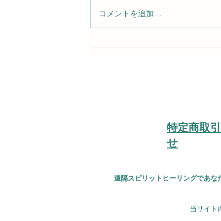
コメントを追加…
やり直すチャンスは誰にも与
えられる
​特定商取
せ
遠隔スピリットヒーリングであな
​当サイ