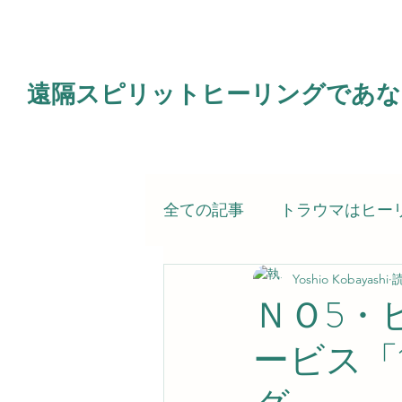
遠隔スピリットヒーリングであな
全ての記事
トラウマはヒー
Yoshio Kobayashi
読
電子書籍
霊的治療（ス
ＮＯ5・
ービス「
スピリットヒーラー（私）