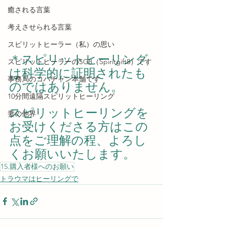
癒される言葉
考えさせられる言葉
スピリットヒーラー（私）の思い
＊スピリットヒーリング
スピリットヒーラーのSG8（Spiritgift8）です
は科学的に証明されたも
事務局のコバチャン本舗です
のではありません。
10分間遠隔スピリットヒーリング
スピリットヒーリングを
妻の他界
お受けくださる方はこの
点をご理解の程、よろし
くお願いいたします。
15.購入者様へのお願い
トラウマはヒーリングで