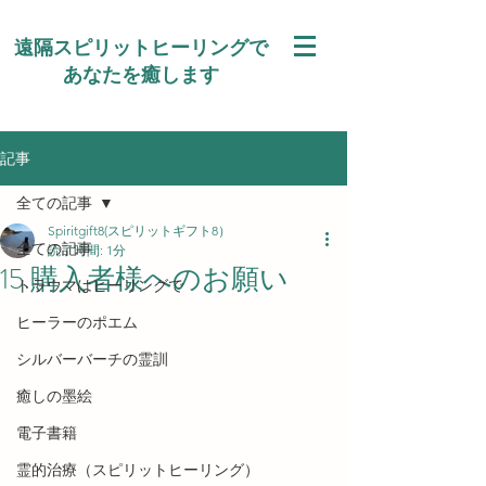
遠隔スピリットヒーリングで
あなたを癒します
記事
全ての記事
Spiritgift8(スピリットギフト8）
全ての記事
読了時間: 1分
15.購入者様へのお願い
トラウマはヒーリングで
ヒーラーのポエム
シルバーバーチの霊訓
癒しの墨絵
電子書籍
霊的治療（スピリットヒーリング）