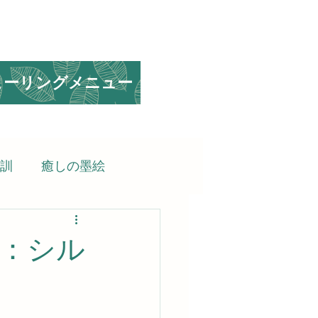
ヒーリングメニュー
訓
癒しの墨絵
られる言葉
：シル