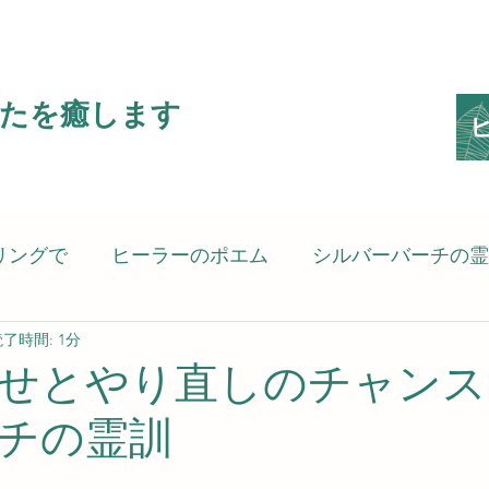
たを癒します
リングで
ヒーラーのポエム
シルバーバーチの霊
了時間: 1分
ピリットヒーリング）
癒される言葉
考えさせ
せとやり直しのチャンス
チの霊訓
の思い
スピリットヒーラーのSG8（Spiritgift8）です