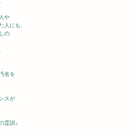
。
人や
た人にも、
しの
、
汚名を
ンスが
の霊訓』