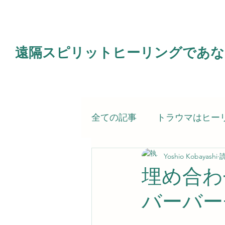
遠隔スピリットヒーリングであな
全ての記事
トラウマはヒー
Yoshio Kobayashi
読
電子書籍
霊的治療（ス
埋め合わ
バーバー
スピリットヒーラー（私）