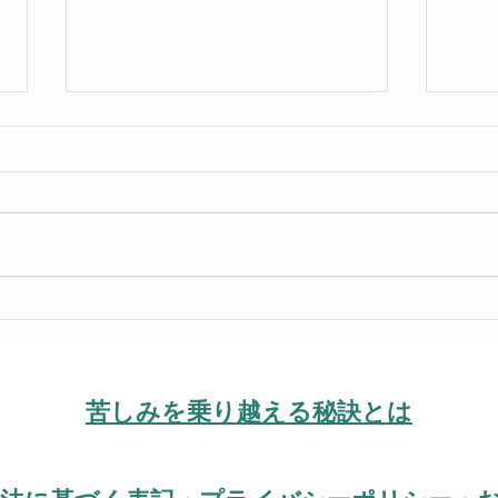
基本的真理にしがみつくので
常に
す
い。
​苦しみを乗り越える秘訣とは