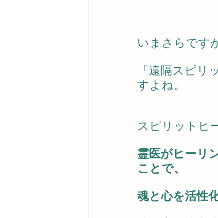
いまさらです
「遠隔スピリ
すよね。
スピリットヒ
霊医がヒーリ
ことで、
魂と心を活性