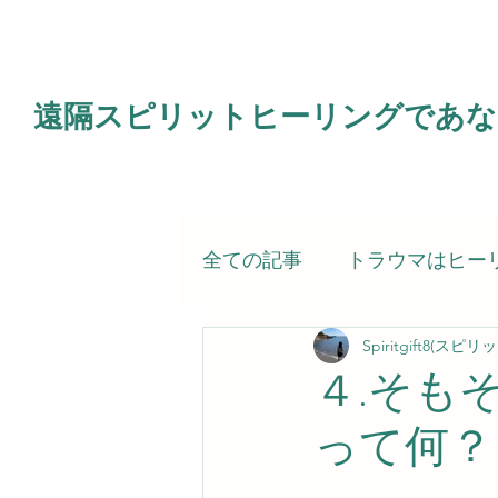
遠隔スピリットヒーリングであな
全ての記事
トラウマはヒー
Spiritgift8(ス
電子書籍
霊的治療（ス
４.そも
って何？
スピリットヒーラー（私）