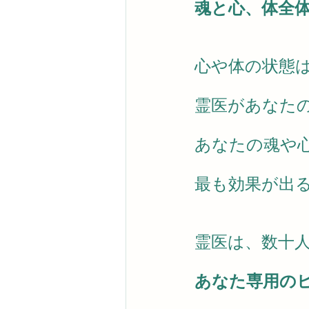
魂と心、体全
心や体の状態
霊医があなた
あなたの魂や
最も効果が出
霊医は、数十
あなた専用の