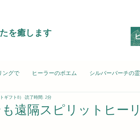
たを癒します
リングで
ヒーラーのポエム
シルバーバーチの霊
ピリットギフト8）
読了時間: 2分
ピリットヒーリング）
癒される言葉
考えさせ
そも遠隔スピリットヒー
の思い
スピリットヒーラーのSG8（Spiritgift8）です