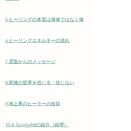
5.ヒーリングの本質は身体ではなく魂
6.​ヒーリングエネルギーの流れ
7.霊医からのメッセージ
8.死後の世界を信じる・信じない
9.地上界のヒーラーの役目
10-A Spiritgift8の紹介（経歴）