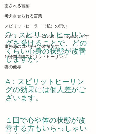
癒される言葉
考えさせられる言葉
スピリットヒーラー（私）の思い
Q：スピリットヒーリン
スピリットヒーラーのSG8（Spiritgift8）です
グを受けることで、どの
事務局のコバチャン本舗です
くらい心身の状態が改善
10分間遠隔スピリットヒーリング
しますか。
妻の他界
A：スピリットヒーリン
グの効果には個人差がご
ざいます。
１回で心や体の状態が改
善する方もいらっしゃい