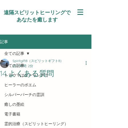
遠隔スピリットヒーリングで
あなたを癒します
記事
全ての記事
Spiritgift8（スピリットギフト8）
全ての記事
読了時間: 2分
14.よくある質問
トラウマはヒーリングで
ヒーラーのポエム
シルバーバーチの霊訓
癒しの墨絵
電子書籍
霊的治療（スピリットヒーリング）