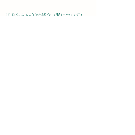
10-B Spiritgift8の紹介（私について）
13.ヒーリング10回について
14.よくある質問
「遠隔スピリットヒーリングであなた
を癒します」
（本サイトに戻る）
14.よくある質問
トラウマはヒーリングで